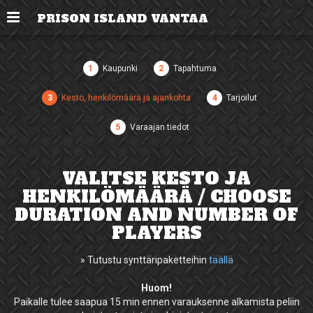
Valikko
PRISON ISLAND VANTAA
1
Kaupunki
2
Tapahtuma
3
Kesto, henkilömäärä ja ajankohta
4
Tarjoilut
5
Varaajan tiedot
VALITSE KESTO JA
HENKILÖMÄÄRÄ / CHOOSE
DURATION AND NUMBER OF
PLAYERS
» Tutustu synttäripaketteihin
täällä
Huom!
Paikalle tulee saapua 15 min ennen varauksenne alkamista peliin