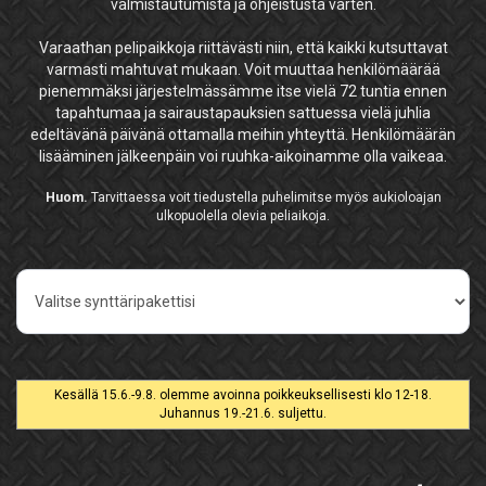
valmistautumista ja ohjeistusta varten.
Varaathan pelipaikkoja riittävästi niin, että kaikki kutsuttavat
varmasti mahtuvat mukaan. Voit muuttaa henkilömäärää
pienemmäksi järjestelmässämme itse vielä 72 tuntia ennen
tapahtumaa ja sairaustapauksien sattuessa vielä juhlia
edeltävänä päivänä ottamalla meihin yhteyttä. Henkilömäärän
lisääminen jälkeenpäin voi ruuhka-aikoinamme olla vaikeaa.
Huom.
Tarvittaessa voit tiedustella puhelimitse myös aukioloajan
ulkopuolella olevia peliaikoja.
Pelityyppi
Kesällä 15.6.-9.8. olemme avoinna poikkeuksellisesti klo 12-18.
Juhannus 19.-21.6. suljettu.