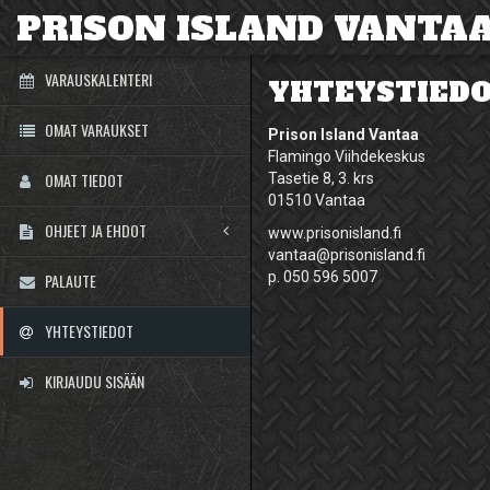
PRISON ISLAND VANTA
VARAUSKALENTERI
YHTEYSTIED
OMAT VARAUKSET
Prison Island Vantaa
Flamingo Viihdekeskus
OMAT TIEDOT
Tasetie 8, 3. krs
01510 Vantaa
OHJEET JA EHDOT
www.prisonisland.fi
vantaa@prisonisland.fi
p. 050 596 5007
PALAUTE
YHTEYSTIEDOT
KIRJAUDU SISÄÄN