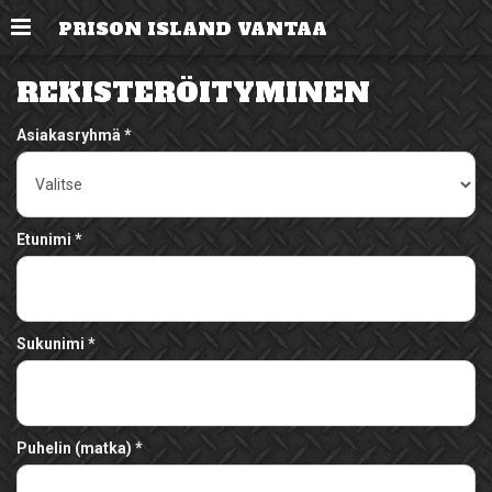
Valikko
PRISON ISLAND VANTAA
REKISTERÖITYMINEN
Asiakasryhmä
Etunimi
Sukunimi
Puhelin (matka)